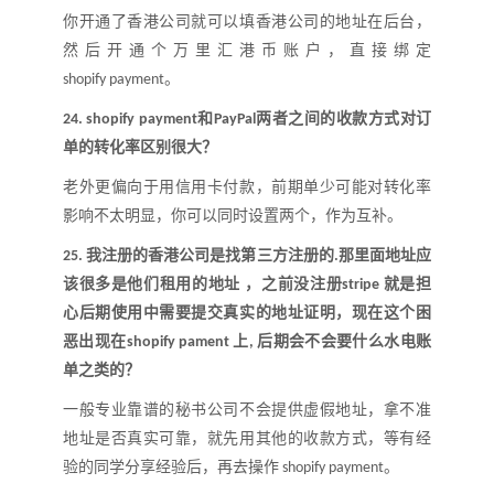
你开通了香港公司就可以填香港公司的地址在后台，
然后开通个万里汇港币账户，直接绑定
。
shopif
y
pa
y
ment
和
两者之间的收款方式对订
24.
shopify payment
PayPal
单的转化率区别很大
？
老外更偏向于用信用卡付款，前期单少可能对转化率
影响不太明显，你可以同时设置两个，作为互补
。
我注册的香港公司是找第三方注册的
那里面地址应
25.
.
该很多是他们租用的地址 ，之前没注册
就是担
stripe
心后期使用中需要提交真实的地址证明
，
现在这个困
恶出现在
上
后期会不会要什么水电账
shopify pament
,
单
之类的
？
一般专业靠谱的秘书公司不会提供虚假地址，拿不准
地址是否真实可靠，就先用其他的收款方式，等有经
验的同学分享经验后，再去操作
。
shopify payment