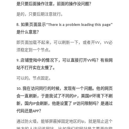
是只要后面操作注意，前面的操作没问题
？
是的，只要后期注意就行
。
如果页面显示
“
”
8.
There is a problem loading this page
是什么意思？
即页面加载不起来，可以刷新一下，或者开
，
必
VV
VV
须稳定到一个节点。
店铺登陆中的情况下，可以直接打开
吗？有些网
9.
VV
站不打开实在太慢了。
可以的。节点固定。
我在访问同行的时候，发现有一个问题。他的网页
10.
会一直刷新，于是我试了不同的
，美国
环境下不刷
IP
IP
新，国内
会刷新，他是设置了
访问限制吗？是通过
IP
IP
代码还是
？
APP
通过防火墙，能够屏蔽掉固定地区的
，就是阻止这个
ip
地方的人访问该网站。比如我们的网站是主要面向欧