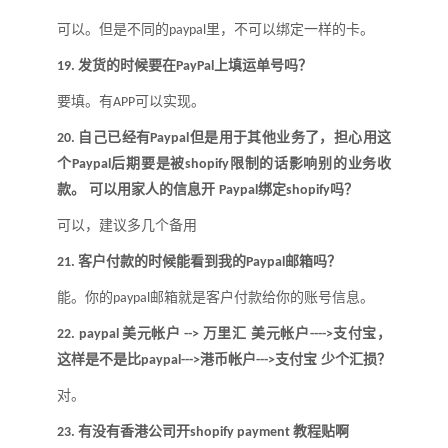
可以。但是不同的
里，不可以绑定一样的卡
。
pa
y
pal
发货的时候要在
上填运单号吗
？
19.
PayPal
要填。有
可以实现。
APP
自己已经有
但是用于其他业务了，担心用这
20.
Paypal
个
后期要是被
限制的话影响别的业务收
Paypal
shopify
款。 可以用家人的信息开
绑定
吗
？
Paypal
shopify
可以，建议多几个备用
客户付款的时候能看到我的
邮箱吗
？
21.
Paypal
能。你的
邮箱就是客户付款给你的账号信息
。
paypal
美元帐户
万里汇 美元帐户
支付宝，
22.
paypal
-->
---->
这样是不是比
港币帐户
支付宝 少个汇损
？
paypal--->
--->
对
。
有没有香港公司开
教程贴啊
23.
shopify payment