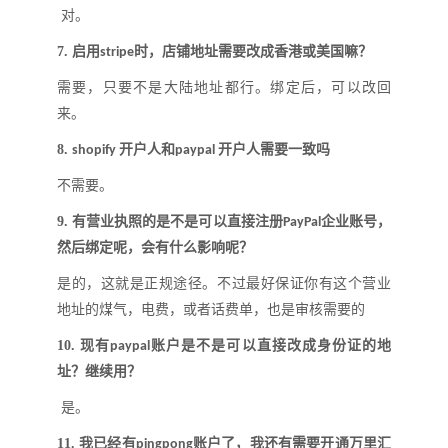
对
。
7.
启用
时，店铺地址需要改成香港或美国嘛
？
stripe
需要，只要不是大陆地址都行。绑定后，可以改回
来。
8.
开户人和
开户人需要一致吗
shopify
paypal
不需要。
9.
有营业执照的是不是可以直接注册
企业账号，
PayPal
然后绑定呢，会有什么影响呢
？
是的，这就是正规途径。不过最好保证你有这个营业
地址的煤气，电费，或者话费单，也是审核需要的
10.
现有
账户是不是可以直接改成身份证的地
paypal
址
？
继续用
？
是
。
11.
我已经有
账户了，我还有需要开通万里汇
pingpong