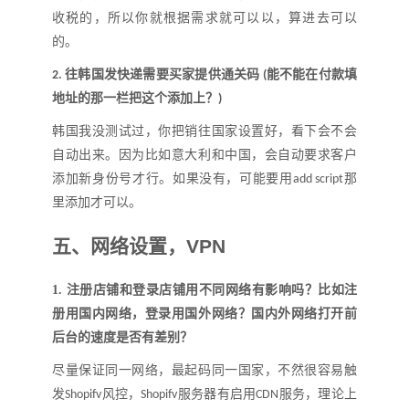
收税的，所以你就根据需求就可以以，算进去可以
的
。
往韩国发快递需要买家提供通关码
能不能在付款填
2.
(
地址的那一栏把这个添加上
？
)
韩国我没测试过，你把销往国家设置好，看下会不会
自动出来。因为比如意大利和中国，会自动要求客户
添加新身份号才行。如果没有，可能要用
那
add script
里添加才可以。
五、
网络设置
，
VPN
1.
注册店铺和登录店铺用不同网络有影响吗
？
比如注
册用国内网络，登录用国外网络
？
国内外网络打开前
后台的速度是否有差别
？
尽量保证同一网络，最起码同一国家，不然很容易触
发
风控，
服务器有启用
服务，理论上
Shopifv
Shopifv
CDN