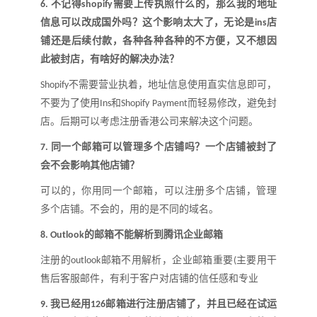
不记得
需要上传执照什么的，那么我的地址
6.
shopify
信息可以改成国外吗
？
这个影响太大了，无论是
店
ins
铺还是后续付款，各种各种各种的不方便，又不想因
此被封店，有啥好的解决办法
？
不需要营业执着，地址信息使用直实信息即可，
Shopify
不要为了使用
和
而轻易修改，避免封
Ins
Shopif
y
Pa
y
ment
店。后期可以考虑注册香港公司来解决这个问题
。
同一个邮箱可以管理多个店铺吗
？
一个店铺被封了
7.
会不会影响其他店铺
？
可以的，你用同一个邮箱，可以注册多个店铺，管理
多个店铺。不会的，用的是不同的域名。
的邮箱不能解析到腾讯企业邮箱
8.
Outlook
注册的
邮箱不用解析，企业邮箱重要
主要用干
outlook
(
售后客服邮件，有利于客户对店铺的信任感和专业
我已经用
邮箱进行注册店铺了，并且已经在试运
9.
126