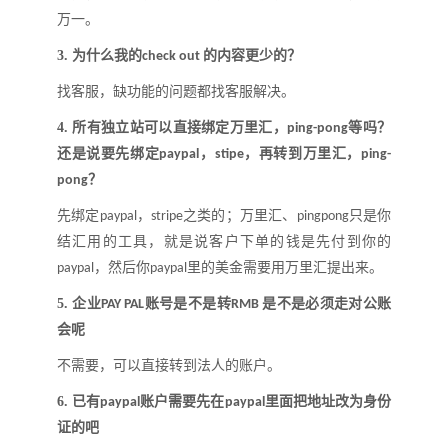
万一。
3.
为什么我的
的内容更少的
？
check out
找客服，缺功能的问题都找客服解决
。
4.
所有独立站可以直接绑定万里汇
，
等吗
？
ping-pong
还是说要先绑定
，
，再转到万里汇
，
paypal
stipe
ping-
？
pong
先绑定
，
之类的
；
万里汇、
只是你
paypal
stripe
pingpong
结汇用的工具，就是说客户下单的钱是先付到你的
，然后你
里的美金需要用万里汇提出来。
paypal
paypal
5.
企业
账号是不是转
是不是必须走对公账
PAY PAL
RMB
会呢
不需要，可以直接转到法人的账户
。
6.
已有
账户需要先在
里面把地址改为身份
paypal
paypal
证的吧