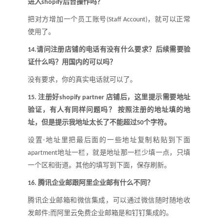
进入
后台操作吗
？
shopify
把对方增加一个员工账号
，就可以正常
(Staff Account)
使用了。
请问注册店铺的电话有没有什么要求
？
后续需要验
14.
证什么吗
？
用国内的可以吗
？
没有要求，你的真实电话就可以了。
注册好
店铺后，这里提示需要地址
15.
shopify partner
验证，有人有同样问题吗
？
按照注册的地址填的地
址，但是提示我地址太长了不能超过
个字符
。
50
设置
地址里把最后面的一些地址复制粘贴到下面
-
地址一栏，就是地址那一栏少填一点，只填
apartment
一个区和街道。其他的填写到下面，保存刷新
。
腾讯企业邮跟阿里企业邮有什么不同
？
16.
腾讯企业邮箱和微信集成，可以通过微信随时随地收
发邮件
而阿里云免费企业邮箱是和钉钉集成的。
;