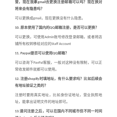
营，现在我拿
去更换注册邮箱可以吗
？
现在换对
gmail
将来会有隐患吗
？
可以更换成
，现在更换没有什么隐患。
g
mail
原本使用了国内的
邮箱注册，是否可以更换
？
10.
QQ
可以更换，可使用
账号修改登录邮箱，或者将店
Admin
铺所有权转移给对应的
Staff Account
是否可以使用
邮箱
？
11.
Paypal
QQ
可以咨询下
客服，一般对这种没有限制，可以正
PavPal
常收发邮件就都可以使用。
注册
时填地址，有什么要求吗
？
比如后续会
12.
shopify
有地址验证之类的
？
注册时要用真实地址，比如身份证地址，营业执照地
址，能拿出证明文件的地址即可。
请问注册之后，可以在国内不同城市但不同一时间
13.