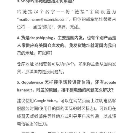
邮箱超链接如何添加
？
3.
Shopify
给链接起个名字
将
“
链接
”
字段设置为
——
“
”
，用你的邮箱地址替换占
mailto:name@example.com
位符
点击
添加
，保存，完成。
——
”
“
货是
，主要是国内发，也有个别产品是
4.
dropshipping
人家供应商美国仓库发的。我发货地址就写国内我自
己的地址，可以吧
？
仓库地址
基础套餐可以填
个。如果你主要从国内发
3/4
货，那填国内是没问题的，
怎样接电话转语音信箱，还有
5.
Gooalevoice
aooale
，时差的原因，接不到电话的问题怎么解决
？
hanaout
建议使用
。可以在网站页面上注明电话客
Google Voice
服服务时间
使用目的国的国际的时区标志
。可以用在
(
)
线聊天或者邮件等其他方式引导用户来沟通，以减轻
电话客服的压力。