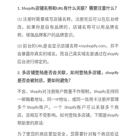
店铺名称和
有什么关联
？
需要注意什么
？
1.
Shopify
URL
注册时需要填写店铺名称，注册完后可以在后台修
(1)
改。如果你是自有品牌的，店铺名称可以用品牌名
称，增强品牌客户的品牌意识。
前台的
是会显示店铺名称
，并不
(2)
URL
+myshopify.com
会暴露你真实的域名。而自己真实域名是通过在
shopify
后台进行绑定的。
多店铺登陆是否会关联，如何登陆多店铺，
2.
shopify
是否会被封店，要如何避免
？
不会，
对注册账户数量不作限制。
支持同
Shopify
Shopify
一邮箱着地址，同一
地址，或同一信用卡注册并管理
IP
多个
账户。一个
账户可以关联多个商
Shopify
Shopify
店，且相互不受影响。如何登陆多店铺，下图是
shopify
帮助里的原话
:
为了使您的商店更加安全，您需要针对每个商店验证