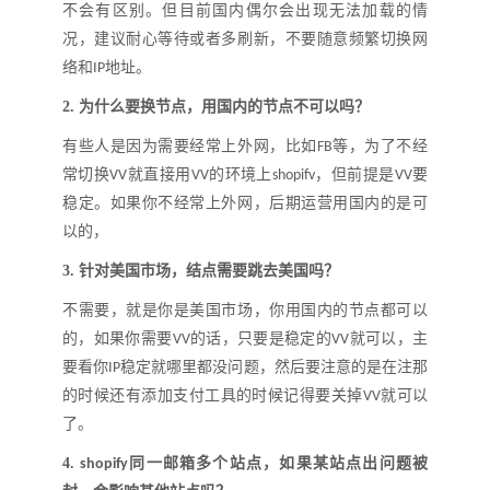
不会有区别。但目前国内偶尔会出现无法加载的情
况，建议耐心等待或者多刷新，不要随意频繁切换网
络和
地址
。
IP
2.
为什么要换节点，用国内的节点不可以吗
？
有些人是因为需要经常上外网，比如
等，为了不经
FB
常切换
就直接用
的环境上
，但前提是
要
VV
VV
shopifv
VV
稳定。如果你不经常上外网，后期运营用国内的是可
以的，
3.
针对美国市场，结点需要跳去美国吗
？
不需要，就是你是美国市场，你用国内的节点都可以
的，如果你需要
的话，只要是稳定的
就可以，主
VV
VV
要看你
稳定就哪里都没问题，然后要注意的是在注那
IP
的时候还有添加支付工具的时候记得要关掉
就可以
VV
了。
4.
同一邮箱多个站点，如果某站点出问题被
shopify