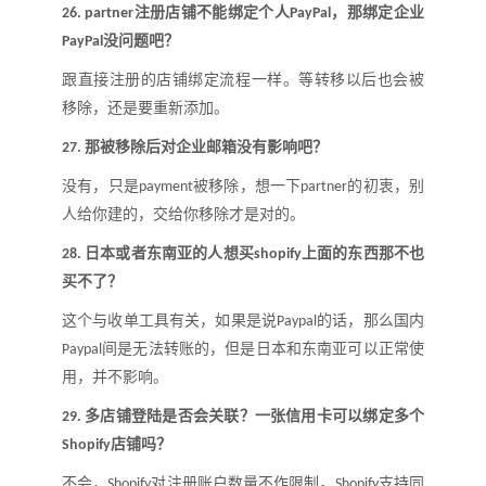
注册店铺不能绑定个人
，那绑定企业
26.
partner
PayPal
没问题吧
？
PayPal
跟直接注册的店铺绑定流程一样。等转移以后也会被
移除，还是要重新添加。
那被移除后对企业邮箱没有影响吧
？
27.
没有，只是
被移除，想一下
的初衷，别
payment
partner
人给你建的，交给你移除才是对的。
日本或者东南亚的人想买
上面的东西那不也
28.
shopify
买不了
？
这个与收单工具有关，如果是说
的话，那么国内
Paypal
间是无法转账的，但是日本和东南亚可以正常使
Paypal
用，并不影响
。
多店铺登陆是否会关联
？
一张信用卡可以绑定多个
29.
店铺吗
？
Shopify
不会，
对注册账户数量不作限制。
支持同
Shopify
Shopify