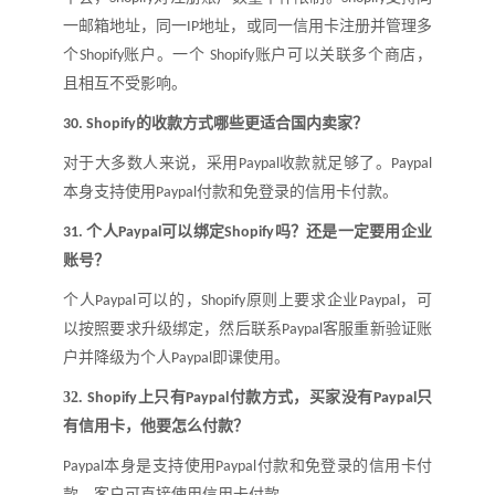
一邮箱地址，同一
地址，或同一信用卡注册并管理多
IP
个
账户。一个
账户可以关联多个商店，
Shopify
Shopify
且相互不受影响。
的收款方式哪些更适合国内卖家
？
30.
Shopify
对于大多数人来说，采用
收款就足够了。
Paypal
Paypal
本身支持使用
付款和免登录的信用卡付款。
Paypal
个人
可以绑定
吗
？
还是一定要用企业
31.
Paypal
Shopify
账号
？
个人
可以的，
原则上要求企业
，可
Paypal
Shopify
Paypal
以按照要求升级绑定，然后联系
客服重新验证账
Paypal
户并降级为个人
即课使用
。
Paypal
32.
上只有
付款方式，买家没有
只
S
hopify
Paypal
Paypal
有信用卡，他要怎么付款
？
本身是支持使用
付款和免登录的信用卡付
Paypal
Paypal
款，客户可直接使用信用卡付款。