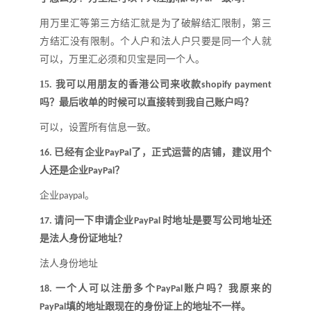
用万里汇等第三方结汇就是为了破解结汇限制，第三
方结汇没有限制。个人户和法人户只要是同一个人就
可以，万里汇必须和贝宝是同一个人
。
15.
我可以用朋友的香港公司来收款
shopify payment
吗
？
最后收单的时候可以直接转到我自己账户吗
？
可以，设置所有信息一致
。
已经有企业
了，正式运营的店铺，建议用个
16.
PayPal
人还是企业
？
PayPal
企业
。
paypal
请问一下申请企业
时地址是要写公司地址还
17.
PayPal
是法人身份证地址
？
法人身份地址
一个人可以注册多个
账户吗
？
我原来的
18.
PayPal
填的地址跟现在的身份证上的地址不一样
。
PayPal