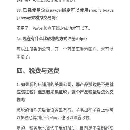
已经使用企业
绑定可以使用
33.
paypal
shopify bogus
来模拟交易吗
？
gateway
不用了，
检查下绑定成功就可以了。
Paypal
现在有什么比较稳的方式注册
？
34.
stripe
可以注册香港公司，开一个万里汇香港账户，就可以
申请了。
四、
税费与运费
如果我的店铺用的美国公司，那产品那边是不是就
1.
应该征税
？
但是我如果征税，这个产品税最后怎么交
税呢
缴税的话昨天后台设置里有写。羊毛出在羊身上你可
以把税也算到价格里面，也可以设置收税
是的，税务我也咨询了我们船助，目前是不强制必须