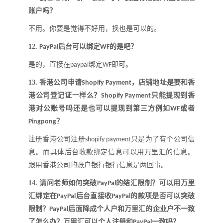
账户吗
？
不用。你要是觉得不好用，换也是可以的。
12.
后台可以绑定
的是吧
？
PayPal
WF
是的，直接在
绑定
即可
。
paypal
WF
13.
香港公司申请
，店铺地址是要和香
Shopify Payment
港公司登记证一样么
？
只能提现到香
Shopify Payment
港对公账号吗还是也可以提现到第三方例如
或者
WF
？
Pingpong
注册香港公司注册
只是为了有个公司信
shopify payment
息。而具体后台收款绑定信息可以用万里汇的信息。
跟用香港公司的账户银行银行信息是两回事
。
14.
请问老师如何突破
的结汇限制
？
可以用万里
PayPal
汇绑定在
后台直接收
的款项是否可以突破
PayPal
PayPal
限制
？
后面降成个人户和万里汇的企业户不一致
PayPal
了怎么办
？
万里汇可以个人注册和
一致吗
？
PayPal