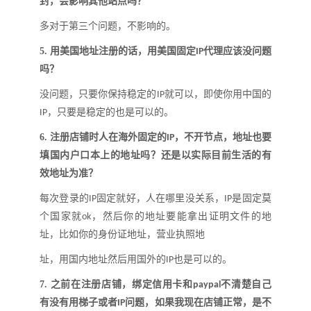
封，会影响其他站点吗
？
多对于第三个问题，不影响的。
5.
用美国地址注册的话，用美国固定
代理应该没问题
IP
吗
？
没问题，只要你保持稳定的
就可以，即使你用中国的
IP
，只要是稳定的也是可以的。
IP
6.
注册店铺时人在海外固定的
，不开节点，地址也要
IP
填国内户口本上的地址吗
？
还是以实际目前生活的有
效地址为准
？
每次登录的
固定就好，人在哪里没关系，
是固定莫
IP
IP
个国家就
，然后你的地址要能拿出证明文件的地
ok
址，比如你的身份证地址，营业执照地
址，用国内地址然后用国外的
也是可以的。
IP
7.
之前在注册店铺，绑定信用卡和
不清楚自己
paypal
有没有用梯子或者
问题，如果我现在店铺正常，是不
IP