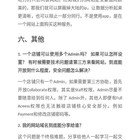
美的，那我们就可以屏蔽掉大陆的
，让数据分析起来
ip
更清晰，也可以阻止一部分同行。不是使用
，是在
app
一个网站上面购买这种服务。
六、
其他
一个店铺可以使用多个
吗？ 如果可以怎样设
1.
Admin
置？ 有时候需要技术问题请第三方来看网站，到底能
开放到什么程度，安全问题怎么解决？
一个店铺只有一个
，如果需要第三方协助，首先
Admin
开放
权限，其实是
权限，
尽量不
Collaborate
Staff
Admin
要随意给到任何人。除了
外，其他人即便有
Admin
Full
权限也无法触碰店铺核心安全部分。例如
Aceess
和修改店铺密码等。
Payment
我的网站域名到底能分享给谁？
2.
这个问题是个终极难题，分享给他人一起学习一起交