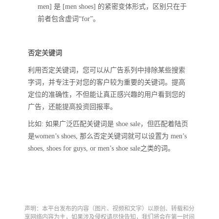
men] 是 [men shoes] 的紧密变体形式，区别只在于
前者包含虚词“for”。
否定关键词
利用否定关键词，您可以从广告系列中排除某些搜索
字词，并专注于对您的客户较为重要的关键词。提高
定位的准确性，不但能让真正感兴趣的用户看到您的
广告，还能提高投资回报率。
比如: 如果广泛匹配关键词是 shoe sale，但匹配着陆页
是women’s shoes, 那么否定关键词就可以设置为 men’s
shoes, shoes for guys, or men’s shoe sale之类的词。
声明：本平台发布的内容（图片、视频和文字）以原创、转载和分
享网络内容为主，如果涉及侵权请尽快告知，我们将会在第一时间