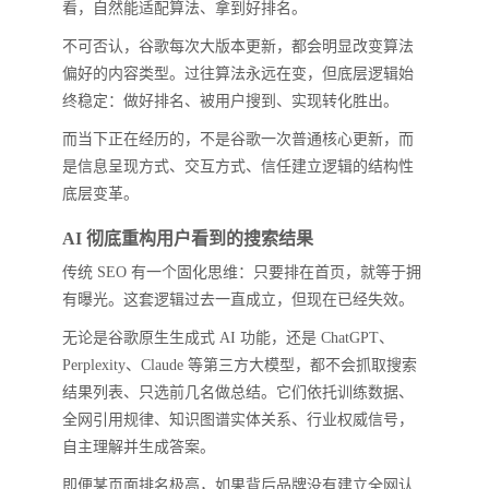
看，自然能适配算法、拿到好排名。
不可否认，谷歌每次大版本更新，都会明显改变算法
偏好的内容类型。过往算法永远在变，但底层逻辑始
终稳定：做好排名、被用户搜到、实现转化胜出。
而当下正在经历的，不是谷歌一次普通核心更新，而
是信息呈现方式、交互方式、信任建立逻辑的结构性
底层变革。
AI 彻底重构用户看到的搜索结果
传统 SEO 有一个固化思维：只要排在首页，就等于拥
有曝光。这套逻辑过去一直成立，但现在已经失效。
无论是谷歌原生生成式 AI 功能，还是 ChatGPT、
Perplexity、Claude 等第三方大模型，都不会抓取搜索
结果列表、只选前几名做总结。它们依托训练数据、
全网引用规律、知识图谱实体关系、行业权威信号，
自主理解并生成答案。
即便某页面排名极高，如果背后品牌没有建立全网认