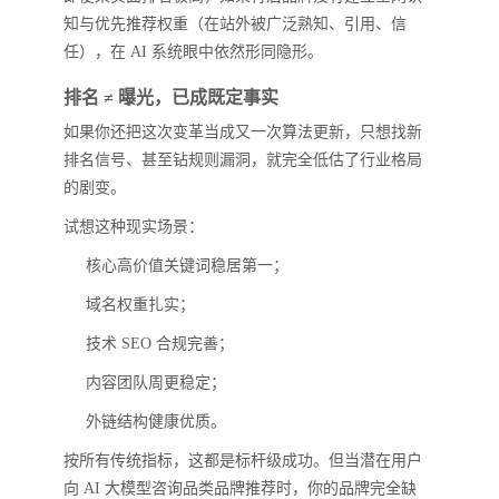
知与优先推荐权重（在站外被广泛熟知、引用、信
任），在 AI 系统眼中依然形同隐形。
排名 ≠ 曝光，已成既定事实
如果你还把这次变革当成又一次算法更新，只想找新
排名信号、甚至钻规则漏洞，就完全低估了行业格局
的剧变。
试想这种现实场景：
核心高价值关键词稳居第一；
域名权重扎实；
技术 SEO 合规完善；
内容团队周更稳定；
外链结构健康优质。
按所有传统指标，这都是标杆级成功。但当潜在用户
向 AI 大模型咨询品类品牌推荐时，你的品牌完全缺