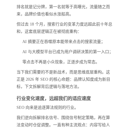
排名就是记分牌，第一名就等于高曝光，流量随之而
来，品牌价值也看似水涨船高。
但过去 18 个月，搜索行业的变革力度远超此前十年总
和，这套底层逻辑正在被彻底重构：
AI 摘要正在吞噬原本能带来点击的搜索流量；
AI 与大模型平台已成为用户调研决策的第一入口；
零点击不再是小众现象，正逐步成为常态。
当下我们需要的不是新战术，而是思维底层重构。这
正是 2026 年 SEO 的核心命题：品牌认知度成为新目
标，下文拆解背后逻辑与落地方法。
行业变化速度，远超我们的适应速度
SEO 向来是追逐算法规则的行业。
我们逆向拆解排名信号、围绕信号制定策略，再在算
法变动时仓促调整。一直有种主流观点：内容写给人