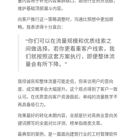
量内容用于补充内容集群缺口、跟进行业热点话题，
维护基础顶部漏斗内容。
向客户推行这一策略调整时，沟通比预想中更加顺
畅。我表述得十分直白：
“你们可以在流量规模和优质线索之
间做选择。若你更看重客户线索，我
们就按照这套方案执行，即便整体流
量会有所下降。”
我坦诚告知整体流量可能走低，但来访用户的意向
度、成交概率会大幅提升。这个观点得到了客户一致
认可。在优质意向客户资源面前，单纯的流量数字不
再具备吸引力。
效果最好的转化末期内容，全部是针对高商业意向关
键词撰写的全面对比评测、榜单指南类文章。
最典型的案例，是一篇面向建筑行业的工时管理软件