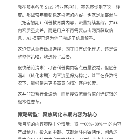
我在服务各类 SaaS 行业客户时，率先察觉到了这一转
变。那些常年能够稳定引流的内容，也就是顶部漏斗
（拓客初期）科普教育类内容，流量持续萎缩。并非
内容质量变差，而是用户不再需要点击网页获取信
息，AI 摘要已经为他们完成了信息解答。
这迫使从业者做出选择：固守旧有优化模式，还是调
整整体策略。我选择了后者。
很快结论清晰：尽管科普类内容点击量锐减，但底部
漏斗（转化末期）内容流量保持稳定，甚至在多数情
况下，能够带来更多高意向精准客户线索。
这并非短暂行业波动，而是搜索流量价值创造逻辑的
根本性变革。
策略转型：聚焦转化末期内容为核心
我目前的内容策略十分清晰：将 **60%~80%** 的内容
产出精力，投入到中部、底部漏斗内容创作；剩余少