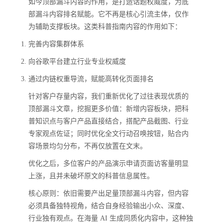
如今顶部漏斗内容的作用，是打造话题权威度，为底
部漏斗内容排名赋能。它不再是核心引流主体，仅作
为辅助支撑板块。这类科普指南内容的作用如下：
完善内容集群体系
向谷歌平台建立行业专业权威度
通过内链权重导流，赋能高转化页面排名
针对客户存量内容，我们重新优化了过往表现优质的
顶部漏斗文章，挖掘更多价值：新增内容板块，把科
普知识点与客户产品直接结合，搭配产品截图、行业
专家观点佐证；同时优化全文行动召唤按钮，贴合内
容场景均匀分布，不再仅放置在文末。
优化之后，多位客户的产品演示申请页面访客量明显
上涨，且并未破坏原文的科普信息属性。
核心原则：依旧需要产出足量顶部漏斗内容，但内容
必须具备独特视角，结合自身经验输出小众、深度、
行业独有观点。在海量 AI 生成同质化内容中，这种独